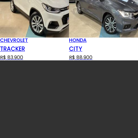
CHEVROLET
HONDA
TRACKER
CITY
R$ 83.900
R$ 88.900